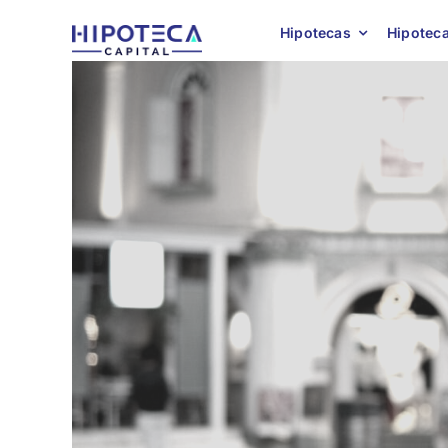
Skip
Hipotecas
Hipoteca
to
content