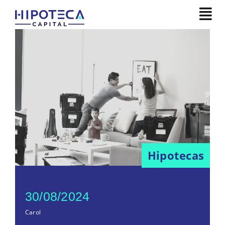
Skip
to
content
Hipotecas
30/08/2024
Carol